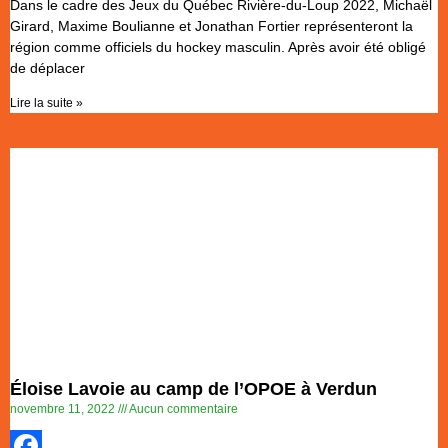
Dans le cadre des Jeux du Québec Rivière-du-Loup 2022, Michaël
Partager
Girard, Maxime Boulianne et Jonathan Fortier représenteront la
région comme officiels du hockey masculin. Après avoir été obligé
de déplacer
Lire la suite »
Éloise Lavoie au camp de l’OPOE à Verdun
novembre 11, 2022
Aucun commentaire