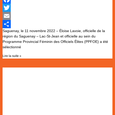
Facebook
Twitter
Email
Saguenay, le 11 novembre 2022 – Éloise Lavoie, officielle de la
Partager
région du Saguenay – Lac-St-Jean et officielle au sein du
Programme Provincial Féminin des Officiels Élites (PPFOE) a été
sélectionné
Lire la suite »