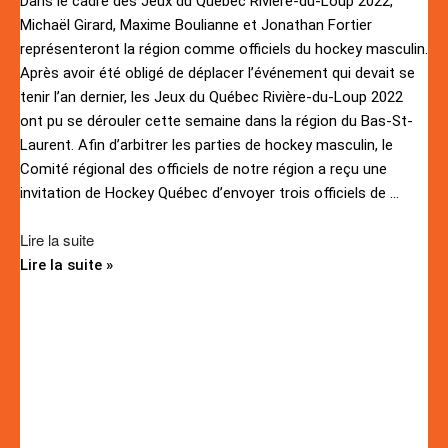
Dans le cadre des Jeux du Québec Rivière-du-Loup 2022,
Partager
Michaël Girard, Maxime Boulianne et Jonathan Fortier
représenteront la région comme officiels du hockey masculin.
Après avoir été obligé de déplacer l’événement qui devait se
tenir l’an dernier, les Jeux du Québec Rivière-du-Loup 2022
ont pu se dérouler cette semaine dans la région du Bas-St-
Laurent. Afin d’arbitrer les parties de hockey masculin, le
Comité régional des officiels de notre région a reçu une
invitation de Hockey Québec d’envoyer trois officiels de
…
Lire la suite
Lire la suite »