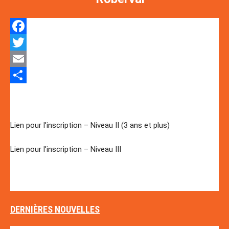
Facebook
Twitter
Email
Stage de recertification pour les officiels ayant un niveau 2
Partager
ou 3.
Lien pour l’inscription – Niveau II (3 ans et plus)
Lien pour l’inscription – Niveau III
Inscription obligatoire pour participer à ce stage sinon vous
ne serez pas admis en salle.
DERNIÈRES NOUVELLES