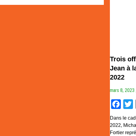
Trois of
Jean à l
2022
mars 8, 2023
Fa
Dans le cad
2022, Micha
Fortier repr