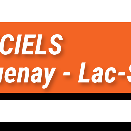
CIELS
enay - Lac-