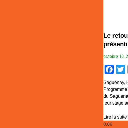
Le retou
présenti
octobre 10, 
Fa
Saguenay, le
Programme R
du Saguenay
leur stage 
Lire la suite