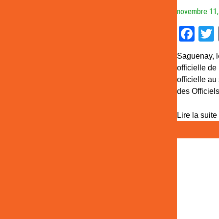
novembre 11
Fa
Saguenay, l
officielle d
officielle 
des Officiel
Lire la suite