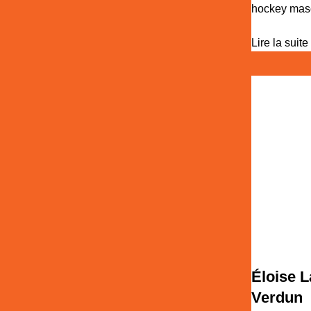
hockey masc
Lire la suite
Éloise 
Verdun