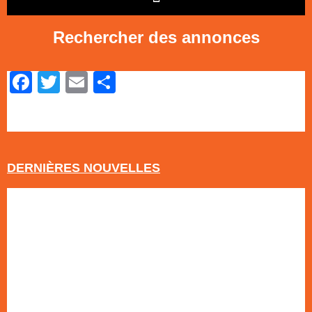
Rechercher des annonces
Facebook
Twitter
Email
Partager
[AWPCPSEARCHADS]
DERNIÈRES NOUVELLES